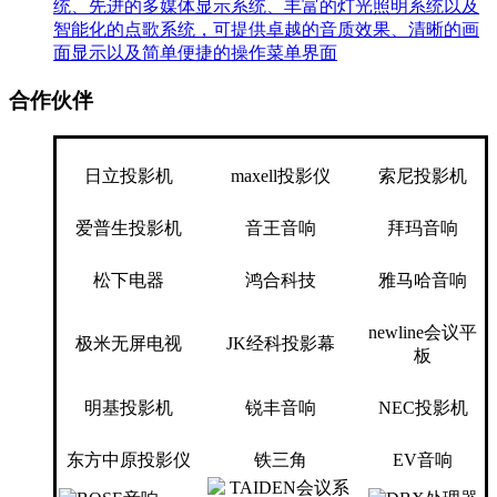
统、先进的多媒体显示系统、丰富的灯光照明系统以及
智能化的点歌系统，可提供卓越的音质效果、清晰的画
面显示以及简单便捷的操作菜单界面
合作伙伴
日立投影机
maxell投影仪
索尼投影机
爱普生投影机
音王音响
拜玛音响
松下电器
鸿合科技
雅马哈音响
newline会议平
极米无屏电视
JK经科投影幕
板
明基投影机
锐丰音响
NEC投影机
东方中原投影仪
铁三角
EV音响