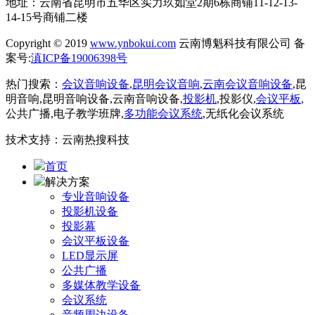
地址：云南省昆明市五华区实力玖如堂2期6栋商铺11-12-13-
14-15号商铺二楼
Copyright © 2019
www.ynbokui.com
云南博魁科技有限公司 备
案号:
滇ICP备19006398号
热门搜索：
会议音响设备
,
昆明会议音响
,
云南会议音响设备
,昆
明音响,昆明音响设备,云南音响设备,
投影机
,投影仪,
会议平板
,
公共广播,电子教学班牌,
多功能会议系统
,无纸化会议系统
技术支持：云南热搜科技
首页
解决方案
专业音响设备
投影机设备
投影幕
会议平板设备
LED显示屏
公共广播
多媒体教学设备
会议系统
音频周边设备