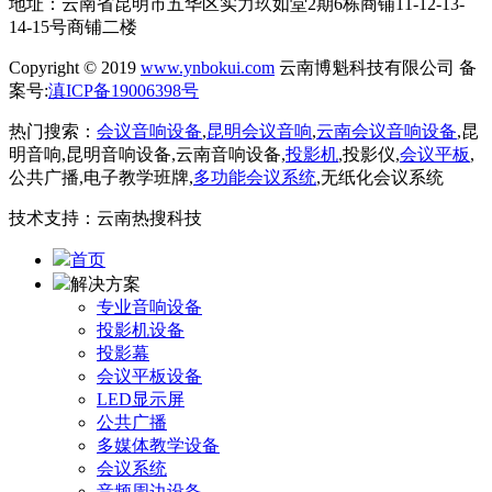
地址：云南省昆明市五华区实力玖如堂2期6栋商铺11-12-13-
14-15号商铺二楼
Copyright © 2019
www.ynbokui.com
云南博魁科技有限公司 备
案号:
滇ICP备19006398号
热门搜索：
会议音响设备
,
昆明会议音响
,
云南会议音响设备
,昆
明音响,昆明音响设备,云南音响设备,
投影机
,投影仪,
会议平板
,
公共广播,电子教学班牌,
多功能会议系统
,无纸化会议系统
技术支持：云南热搜科技
首页
解决方案
专业音响设备
投影机设备
投影幕
会议平板设备
LED显示屏
公共广播
多媒体教学设备
会议系统
音频周边设备