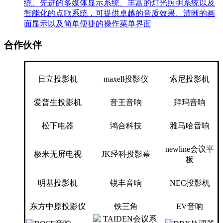
统、先进的多媒体显示系统、丰富的灯光照明系统以及
智能化的点歌系统，可提供卓越的音质效果、清晰的画
面显示以及简单便捷的操作菜单界面
合作伙伴
日立投影机
maxell投影仪
索尼投影机
爱普生投影机
音王音响
拜玛音响
松下电器
鸿合科技
雅马哈音响
newline会议平
极米无屏电视
JK经科投影幕
板
明基投影机
锐丰音响
NEC投影机
东方中原投影仪
铁三角
EV音响