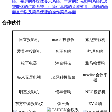
统、先进的多媒体显示系统、丰富的灯光照明系统以及
智能化的点歌系统，可提供卓越的音质效果、清晰的画
面显示以及简单便捷的操作菜单界面
合作伙伴
日立投影机
maxell投影仪
索尼投影机
爱普生投影机
音王音响
拜玛音响
松下电器
鸿合科技
雅马哈音响
newline会议平
极米无屏电视
JK经科投影幕
板
明基投影机
锐丰音响
NEC投影机
东方中原投影仪
铁三角
EV音响