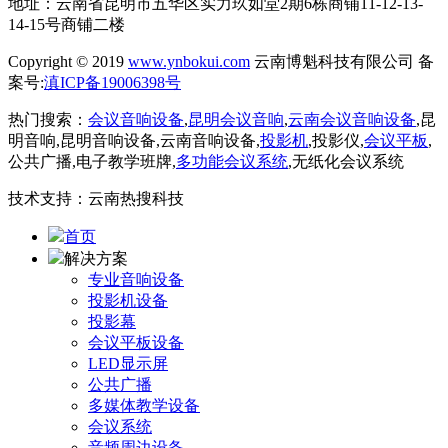
地址：云南省昆明市五华区实力玖如堂2期6栋商铺11-12-13-
14-15号商铺二楼
Copyright © 2019
www.ynbokui.com
云南博魁科技有限公司 备
案号:
滇ICP备19006398号
热门搜索：
会议音响设备
,
昆明会议音响
,
云南会议音响设备
,昆
明音响,昆明音响设备,云南音响设备,
投影机
,投影仪,
会议平板
,
公共广播,电子教学班牌,
多功能会议系统
,无纸化会议系统
技术支持：云南热搜科技
首页
解决方案
专业音响设备
投影机设备
投影幕
会议平板设备
LED显示屏
公共广播
多媒体教学设备
会议系统
音频周边设备