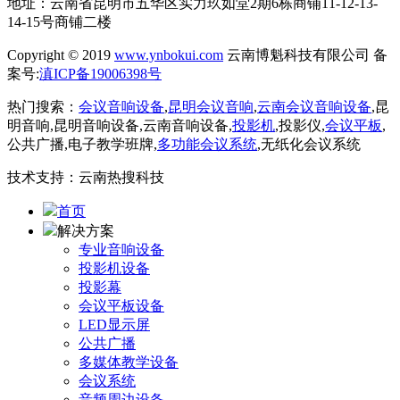
地址：云南省昆明市五华区实力玖如堂2期6栋商铺11-12-13-
14-15号商铺二楼
Copyright © 2019
www.ynbokui.com
云南博魁科技有限公司 备
案号:
滇ICP备19006398号
热门搜索：
会议音响设备
,
昆明会议音响
,
云南会议音响设备
,昆
明音响,昆明音响设备,云南音响设备,
投影机
,投影仪,
会议平板
,
公共广播,电子教学班牌,
多功能会议系统
,无纸化会议系统
技术支持：云南热搜科技
首页
解决方案
专业音响设备
投影机设备
投影幕
会议平板设备
LED显示屏
公共广播
多媒体教学设备
会议系统
音频周边设备