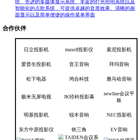
统、先进的多媒体显示系统、丰富的灯光照明系统以及
智能化的点歌系统，可提供卓越的音质效果、清晰的画
面显示以及简单便捷的操作菜单界面
合作伙伴
日立投影机
maxell投影仪
索尼投影机
爱普生投影机
音王音响
拜玛音响
松下电器
鸿合科技
雅马哈音响
newline会议平
极米无屏电视
JK经科投影幕
板
明基投影机
锐丰音响
NEC投影机
东方中原投影仪
铁三角
EV音响